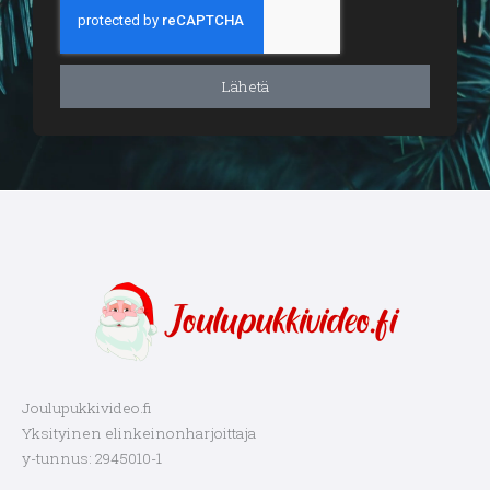
Lähetä
Joulupukkivideo.fi
Yksityinen elinkeinonharjoittaja
y-tunnus: 2945010-1