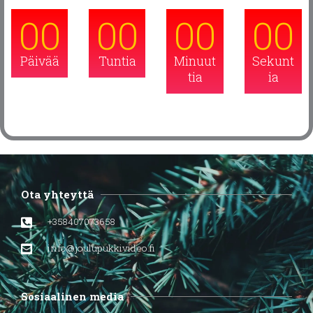
00
00
00
00
Päivää
Tuntia
Minuut
Sekunt
tia
ia
Ota yhteyttä
+358407073658
info@joulupukkivideo.fi
Sosiaalinen media