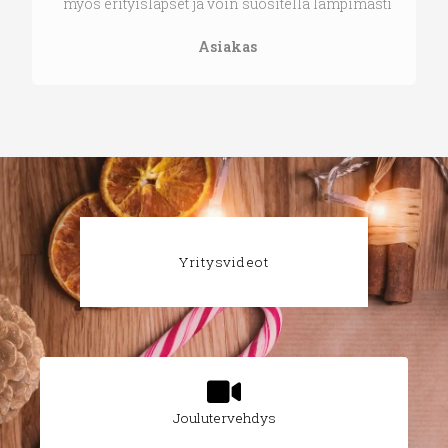
myös erityislapset ja voin suositella lämpimästi
Asiakas
Yritysvideot
Joulutervehdys