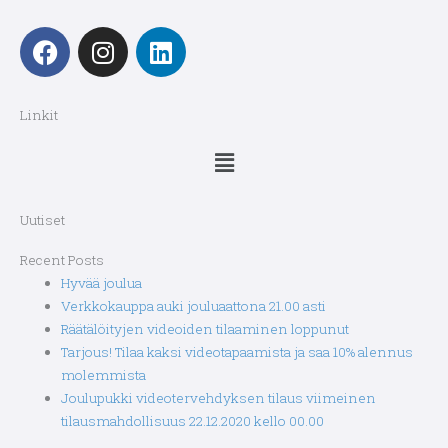
F
I
L
a
n
i
c
s
n
e
t
k
Linkit
b
a
e
Menu
o
g
d
o
r
i
k
a
n
Uutiset
m
Recent Posts
Hyvää joulua
Verkkokauppa auki jouluaattona 21.00 asti
Räätälöityjen videoiden tilaaminen loppunut
Tarjous! Tilaa kaksi videotapaamista ja saa 10% alennus
molemmista
Joulupukki videotervehdyksen tilaus viimeinen
tilausmahdollisuus 22.12.2020 kello 00.00