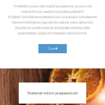
Vietättekö joulua ulkomailla tai paikassa, jossa ei ole
mahdollisuus saada joulupukkia paikalle?
Ei hätää! Voit tilata ammattitaitoisen joulupukin toteuttaman
videotervehdyksen lapsille tai miksei myös aikuisille.
Tarjolla on useita erilaista joulupukkivideota, jotka
nauhoitetaan jokaiselle tilaajalle yksilöllisesti.
Tilaa
Tilattavat videot ja tapaamiset