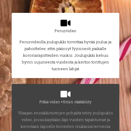
Perusvideo
Perusvideolla joulupukki toivottaa hyvää joulua ja
pahoittelee, ettei päässyt fyysisesti paikalle
koronarajoitteiden vuoksi. Joulupukki kehuu
hyvin sujuneesta vuodesta ja kertoo tonttujen
tuoneen lahjat
Pitkä video +5min räätälöity
Tilaajan ennakkotietojen pohjalta tehty joulupukin
video, jossa käydään läpi vuoden tapahtumat ja
kerrotaan lapselle toiveiden mukaisia terveisiä