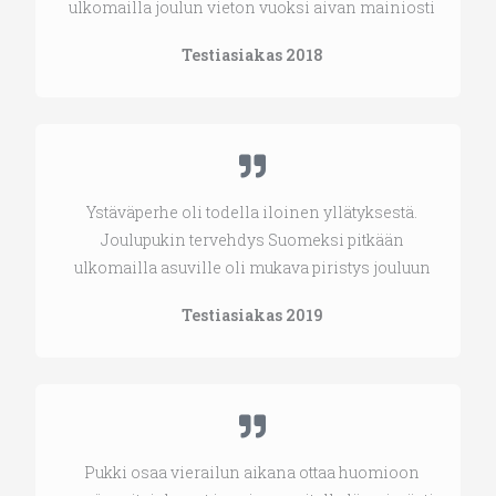
ulkomailla joulun vieton vuoksi aivan mainiosti
Testiasiakas 2018
Ystäväperhe oli todella iloinen yllätyksestä.
Joulupukin tervehdys Suomeksi pitkään
ulkomailla asuville oli mukava piristys jouluun
Testiasiakas 2019
Pukki osaa vierailun aikana ottaa huomioon