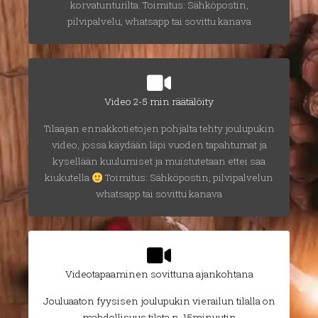
korvatunturilta. Toimitus: Sähköpostin,
pilvipalvelu, whatsapp tai sovittu kanava
Video 2-5 min räätälöity
Tilaajan ennakkotietojen pohjalta tehty joulupukin
video, jossa käydään läpi vuoden tapahtumat ja
kysellään kuulumiset ja muistutetaan ettei saa
kiukutella
Toimitus: Sähköpostin, pilvipalvelun
whatsapp tai sovittu kanava
Videotapaaminen sovittuna ajankohtana
Jouluaaton fyysisen joulupukin vierailun tilalla on
mahdollisuus tilata n. 15minuutin