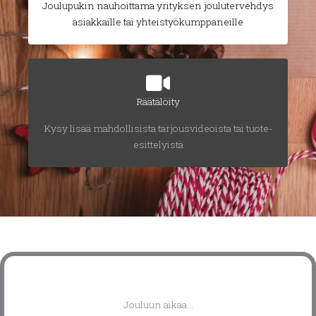
Joulupukin nauhoittama yrityksen joulutervehdys
asiakkaille tai yhteistyökumppaneille
Räätälöity
Kysy lisää mahdollisista tarjousvideoista tai tuote-
esittelyistä
Jouluun aikaa...