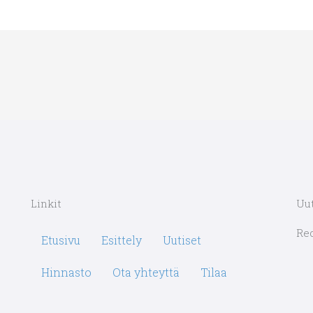
Linkit
Uut
Re
Etusivu
Esittely
Uutiset
Hinnasto
Ota yhteyttä
Tilaa