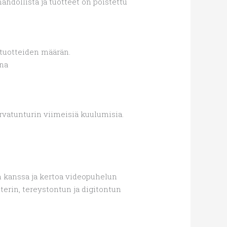
dollista ja tuotteet on poistettu
 tuotteiden määrän.
una
rvatunturin viimeisiä kuulumisia.
in kanssa ja kertoa videopuhelun
erin, tereystontun ja digitontun