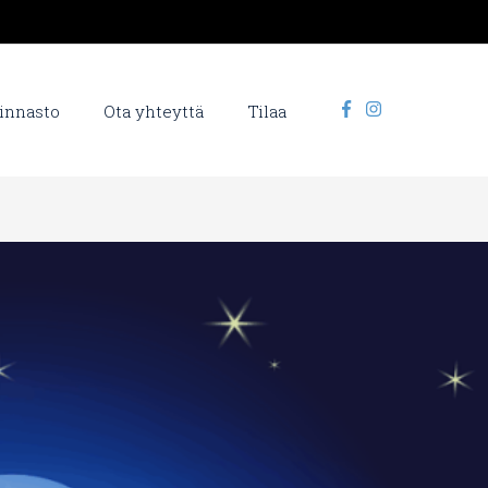
innasto
Ota yhteyttä
Tilaa