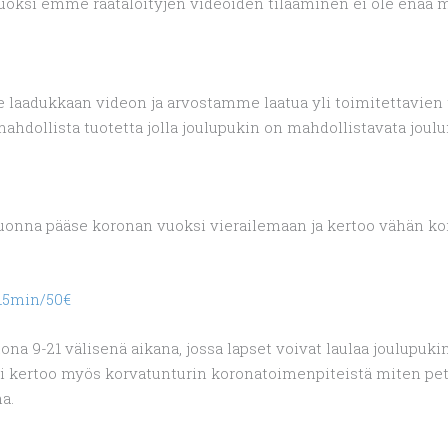
ksi emme räätälöityjen videoiden tilaaminen ei ole enää mah
le laadukkaan videon ja arvostamme laatua yli toimitettavien
dollista tuotetta jolla joulupukin on mahdollistavata joul
vuonna pääse koronan vuoksi vierailemaan ja kertoo vähän ko
15min/50€
na 9-21 välisenä aikana, jossa lapset voivat laulaa joulupuk
i kertoo myös korvatunturin koronatoimenpiteistä miten pett
a.