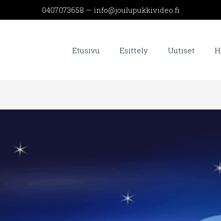
0407073658 — info@joulupukkivideo.fi
Etusivu
Esittely
Uutiset
H