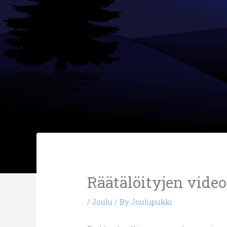
Räätälöityjen vide
/
Joulu
/ By
Joulupukki