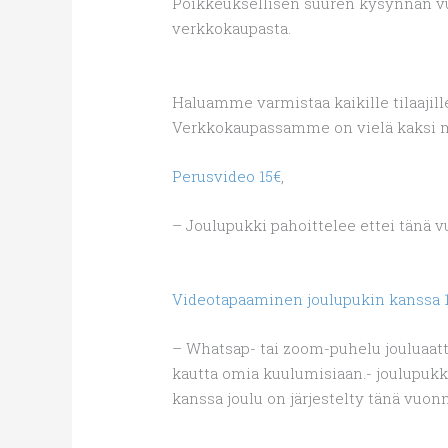
Poikkeuksellisen suuren kysynnän vuo
verkkokaupasta.
Haluamme varmistaa kaikille tilaajil
Verkkokaupassamme on vielä kaksi mah
Perusvideo 15€
,
– Joulupukki pahoittelee ettei tänä 
Videotapaaminen joulupukin kanssa 
– Whatsap- tai zoom-puhelu jouluaatto
kautta omia kuulumisiaan.- joulupukk
kanssa joulu on järjestelty tänä vuonn