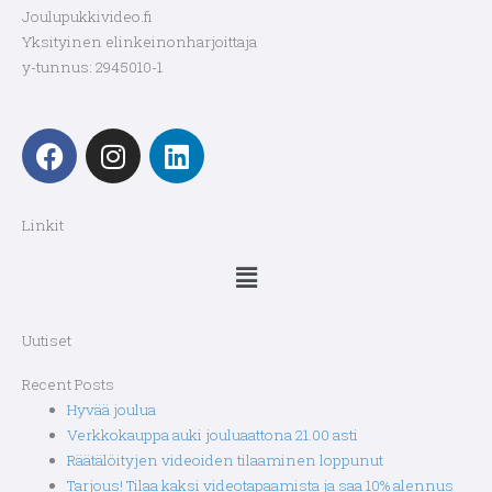
Joulupukkivideo.fi
Yksityinen elinkeinonharjoittaja
y-tunnus: 2945010-1
F
I
L
a
n
i
c
s
n
e
t
k
Linkit
b
a
e
Menu
o
g
d
o
r
i
k
a
n
Uutiset
m
Recent Posts
Hyvää joulua
Verkkokauppa auki jouluaattona 21.00 asti
Räätälöityjen videoiden tilaaminen loppunut
Tarjous! Tilaa kaksi videotapaamista ja saa 10% alennus