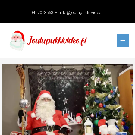
Skip
to
0407073658 — info@joulupukkivideo.fi
content
Mai
Men